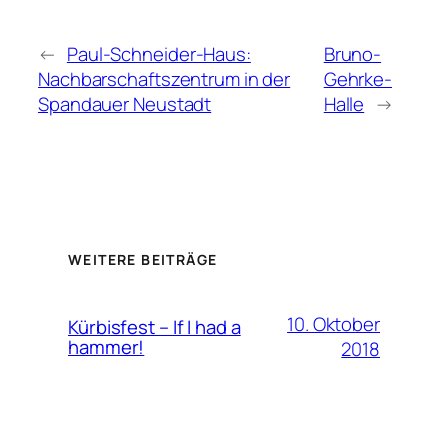
←
Paul-Schneider-Haus:
Bruno-
Nachbarschaftszentrum in der
Gehrke-
Spandauer Neustadt
Halle
→
WEITERE BEITRÄGE
10. Oktober
Kürbisfest – If I had a
hammer!
2018